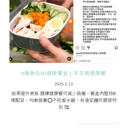
#連鎖低GI健康餐盒 | 萃茶風健康餐
2025.5.13
如果是外食族 選擇健康餐可減少負擔，餐盒內堅持6
樣配菜，均衡營養⭕不吃紫米飯，有菠菜麵可選很特
別 🥰