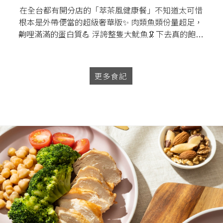
在全台都有開分店的「萃茶風健康餐」不知道太可惜
根本是外帶便當的超級奢華版✨ 肉類魚類份量超足，
齁哩滿滿的蛋白質💪 浮誇整隻大魷魚🦑下去真的飽到
天靈蓋 還直接附上油蔥醬、酸辣泰泰醬、胡麻醬任意
搭配
更多食記