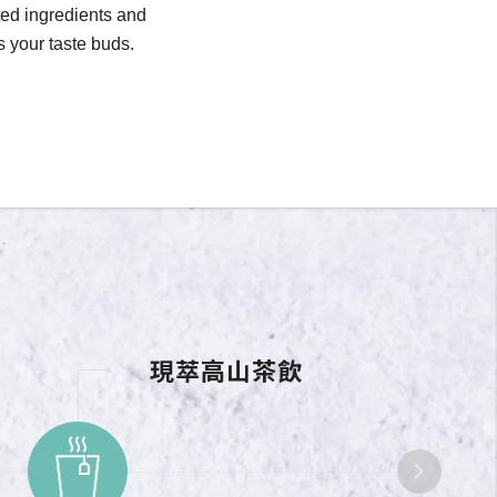
ted ingredients and
s your taste buds.
現萃高山茶飲