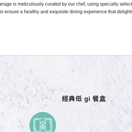
rage is meticulously curated by our chef, using specially selec
 to ensure a healthy and exquisite dining experience that delight
經典低 gi 餐盒