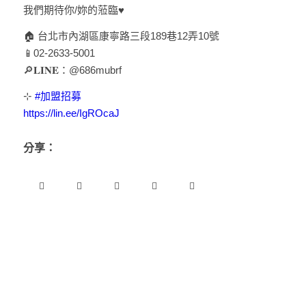
我們期待你/妳的蒞臨♥
🏠 台北市內湖區康寧路三段189巷12弄10號
📱02-2633-5001
🔎𝐋𝐈𝐍𝐄：@686mubrf
⊹
#加盟招募
https://lin.ee/IgROcaJ
分享：